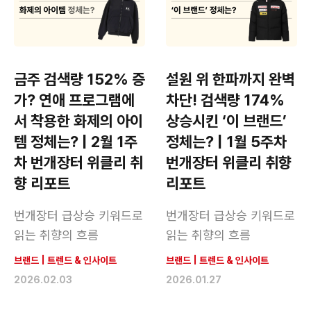
금주 검색량 152% 증
설원 위 한파까지 완벽
가? 연애 프로그램에
차단! 검색량 174%
서 착용한 화제의 아이
상승시킨 ‘이 브랜드’
템 정체는? | 2월 1주
정체는? | 1월 5주차
차 번개장터 위클리 취
번개장터 위클리 취향
향 리포트
리포트
번개장터 급상승 키워드로
번개장터 급상승 키워드로
읽는 취향의 흐름
읽는 취향의 흐름
브랜드
|
트렌드 & 인사이트
브랜드
|
트렌드 & 인사이트
2026.02.03
2026.01.27