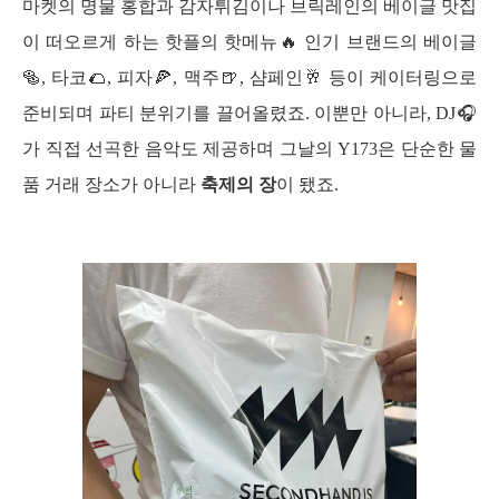
마켓의 명물 홍합과 감자튀김이나 브릭레인의 베이글 맛집
이 떠오르게 하는 핫플의 핫메뉴🔥 인기 브랜드의 베이글
🥯, 타코🌮, 피자🍕, 맥주🍺, 샴페인🥂 등이 케이터링으로 
준비되며 파티 분위기를 끌어올렸죠. 이뿐만 아니라, DJ🎧
가 직접 선곡한 음악도 제공하며 그날의 Y173은 단순한 물
품 거래 장소가 아니라 
축제의 장
이 됐죠.