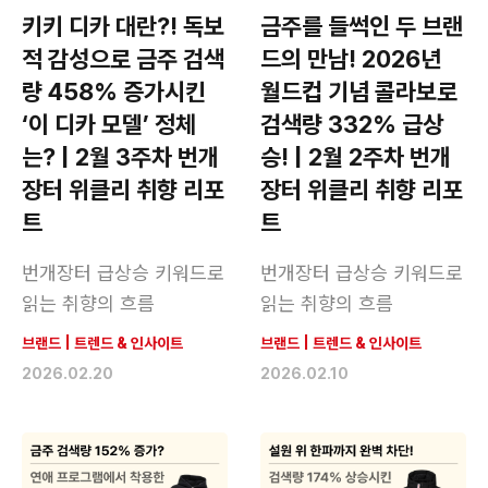
키키 디카 대란?! 독보
금주를 들썩인 두 브랜
적 감성으로 금주 검색
드의 만남! 2026년
량 458% 증가시킨
월드컵 기념 콜라보로
‘이 디카 모델’ 정체
검색량 332% 급상
는? | 2월 3주차 번개
승! | 2월 2주차 번개
장터 위클리 취향 리포
장터 위클리 취향 리포
트
트
번개장터 급상승 키워드로
번개장터 급상승 키워드로
읽는 취향의 흐름
읽는 취향의 흐름
브랜드
|
트렌드 & 인사이트
브랜드
|
트렌드 & 인사이트
2026.02.20
2026.02.10