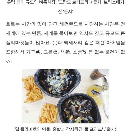
유럽 최대 규모의 벼룩시장, '그랑드 브라드리' / 출처: 브릭스매거
진 '춘자'
흐르는 시간의 멋이 담긴 세컨핸드를 사랑하는 사람은 전
세계에 있는 만큼, 세계를 돌아보면 역사도 깊고 규모도 큰 
플리마켓들이 많아요. 옷과 액세서리 같은 패션 아이템을 
포함해서 가구🛋️, 그릇🥣, 책📚, 소품🧸 등 없는 물건이 없
죠.
릴 플리마켓의 명물! 홍합과 감자튀김 '물 프리츠' / 출처: