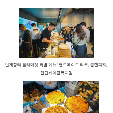
번개장터 플리마켓 특별 메뉴! 핸드메이드 타코, 클랩피자, 
런던베이글뮤지엄