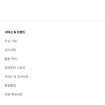
서비스 & 브랜드
주요 기능
공지사항
활용 백서
번개장터 스토리
트렌드 & 인사이트
좋팔좋합
취향 백과사전