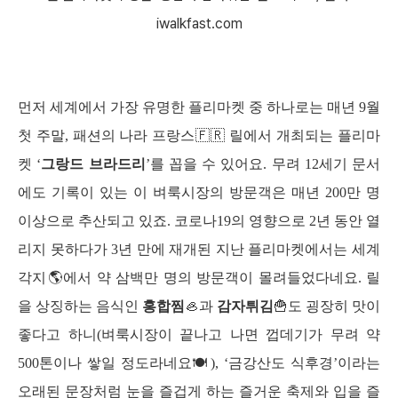
iwalkfast.com
먼저 세계에서 가장 유명한 플리마켓 중 하나로는 매년 9월 
첫 주말, 패션의 나라 프랑스🇫🇷 릴에서 개최되는 플리마
켓 ‘
그랑드 브라드리
’를 꼽을 수 있어요. 무려 12세기 문서
에도 기록이 있는 이 벼룩시장의 방문객은 매년 200만 명 
이상으로 추산되고 있죠. 코로나19의 영향으로 2년 동안 열
리지 못하다가 3년 만에 재개된 지난 플리마켓에서는 세계 
각지🌎에서 약 삼백만 명의 방문객이 몰려들었다네요. 릴
을 상징하는 음식인 
홍합찜
🦪과 
감자튀김
🍟도 굉장히 맛이 
좋다고 하니(벼룩시장이 끝나고 나면 껍데기가 무려 약 
500톤이나 쌓일 정도라네요🍽️), ‘금강산도 식후경’이라는 
오래된 문장처럼 눈을 즐겁게 하는 즐거운 축제와 입을 즐