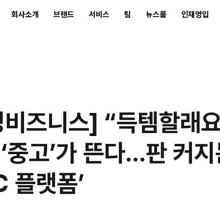
회사소개
브랜드
서비스
팀
뉴스룸
인재영입
증가…2027년 중고 의류 재판매 시장 461조원 전망
경비즈니스] “득템할래요
 ‘중고’가 뜬다…판 커지
C 플랫폼’