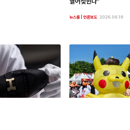
열어젖힌다"
뉴스룸
|
언론보도
2026.06.19