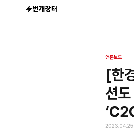
소비자 관심 
언론보도
[한
션도
‘C2
2023.04.25