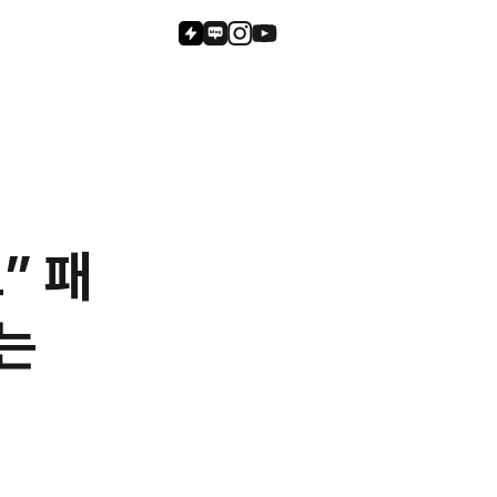
” 패
는