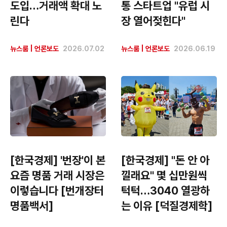
도입…거래액 확대 노
통 스타트업 "유럽 시
린다
장 열어젖힌다"
뉴스룸
|
언론보도
2026.07.02
뉴스룸
|
언론보도
2026.06.19
[한국경제] '번장'이 본
[한국경제] "돈 안 아
요즘 명품 거래 시장은
낄래요" 몇 십만원씩
이렇습니다 [번개장터
턱턱…3040 열광하
명품백서]
는 이유 [덕질경제학]