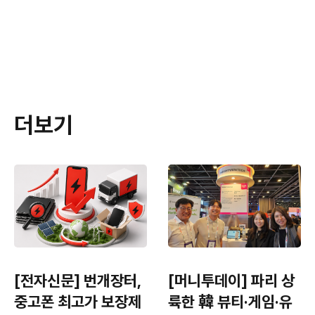
더보기
[전자신문] 번개장터,
[머니투데이] 파리 상
중고폰 최고가 보장제
륙한 韓 뷰티·게임·유