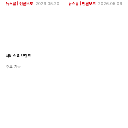
뉴스룸
|
언론보도
2026.05.20
뉴스룸
|
언론보도
2026.05.09
서비스 & 브랜드
주요 기능
공지사항
활용 백서
번개장터 스토리
트렌드 & 인사이트
좋팔좋합