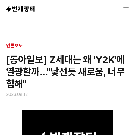
수년째 식을 줄 모르는 Y2K 트렌드, 카고바지·디카·백팩·키
언론보도
[동아일보] Z세대는 왜 'Y2K'에
열광할까…"낯선듯 새로움, 너무
힙해"
2023.08.12