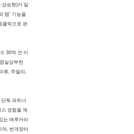
∙강승현)가 일
 탭’ 기능을 
 원클릭으로 편
수 30억 건 이
 명실상부한 
류, 주얼리, 
 단독 파트너
스 경험을 제
 있는 메루카리
며, 번개장터 