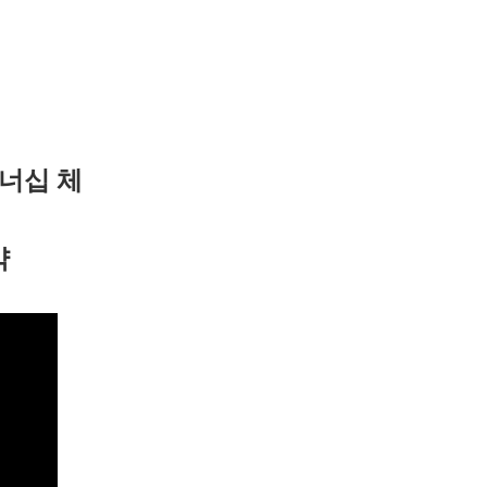
트너십 체
약