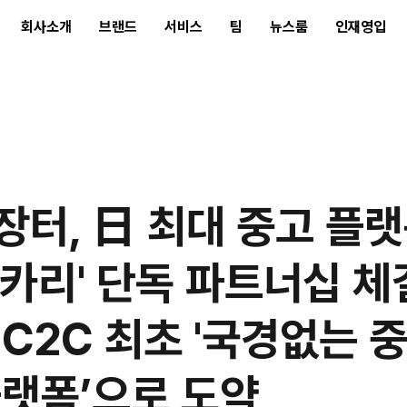
회사소개
브랜드
서비스
팀
뉴스룸
인재영입
 않고도 손안에서 즐기는 해외 편집숍 투어”
장터, 日 최대 중고 플
루카리' 단독 파트너십 체
 C2C 최초 '국경없는 
플랫폼’으로 도약