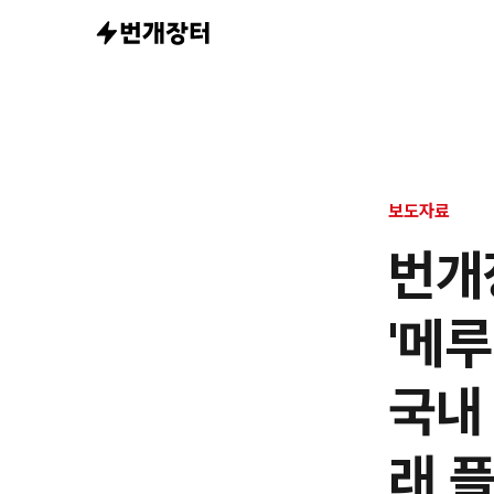
“비행기 타지
보도자료
번개
'메
국내
래 