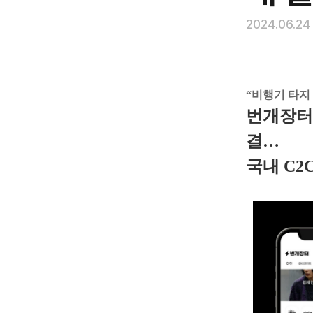
2024.06.24
“비행기 타지
번개장터,
결…
국내 C2