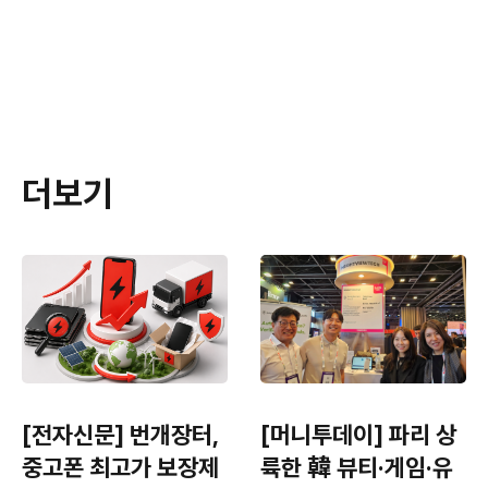
더보기
[전자신문] 번개장터,
[머니투데이] 파리 상
중고폰 최고가 보장제
륙한 韓 뷰티·게임·유