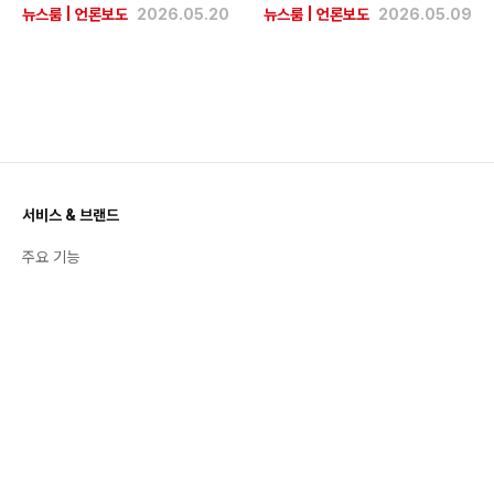
뉴스룸
|
언론보도
2026.05.20
뉴스룸
|
언론보도
2026.05.09
서비스 & 브랜드
주요 기능
공지사항
활용 백서
번개장터 스토리
트렌드 & 인사이트
좋팔좋합