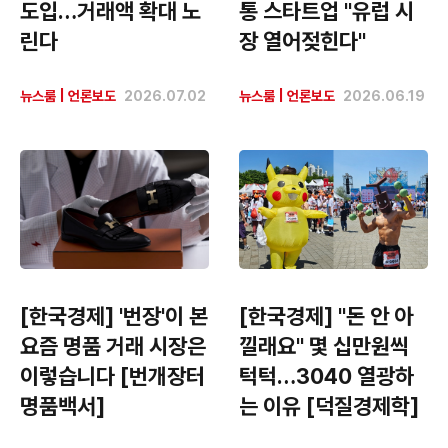
도입…거래액 확대 노
통 스타트업 "유럽 시
린다
장 열어젖힌다"
뉴스룸
|
언론보도
2026.07.02
뉴스룸
|
언론보도
2026.06.19
[한국경제] '번장'이 본
[한국경제] "돈 안 아
요즘 명품 거래 시장은
낄래요" 몇 십만원씩
이렇습니다 [번개장터
턱턱…3040 열광하
명품백서]
는 이유 [덕질경제학]