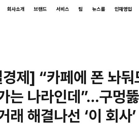
회사소개
브랜드
서비스
팀
뉴스룸
인재영입
일경제] “카페에 폰 놔둬
가는 나라인데”…구멍
거래 해결나선 ‘이 회사’