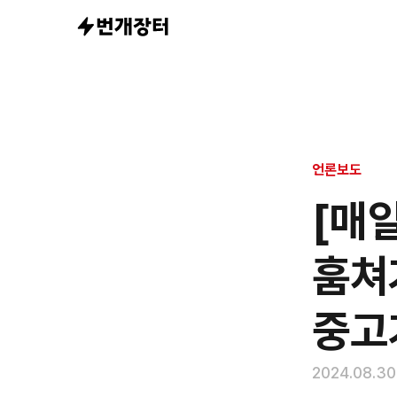
언론보도
[매
훔쳐
중고
2024.08.30