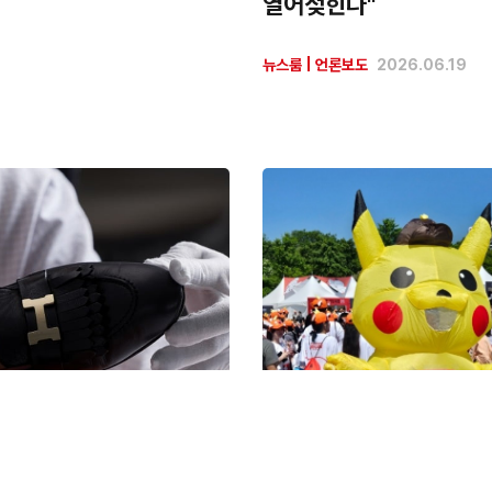
열어젖힌다"
뉴스룸
|
언론보도
2026.06.19