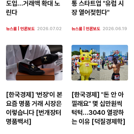
도입…거래액 확대 노
통 스타트업 "유럽 시
린다
장 열어젖힌다"
뉴스룸
|
언론보도
2026.07.02
뉴스룸
|
언론보도
2026.06.19
[한국경제] '번장'이 본
[한국경제] "돈 안 아
요즘 명품 거래 시장은
낄래요" 몇 십만원씩
이렇습니다 [번개장터
턱턱…3040 열광하
명품백서]
는 이유 [덕질경제학]