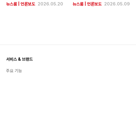
뉴스룸
|
언론보도
2026.05.20
뉴스룸
|
언론보도
2026.05.09
서비스 & 브랜드
주요 기능
공지사항
활용 백서
번개장터 스토리
트렌드 & 인사이트
좋팔좋합