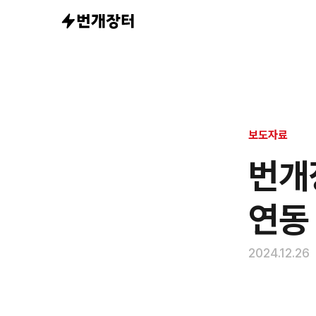
“더 많은 해
보도자료
번개
연동
2024.12.26