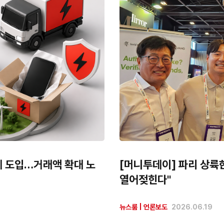
제 도입…거래액 확대 노
[머니투데이] 파리 상륙한
열어젖힌다"
뉴스룸
|
언론보도
2026.06.19