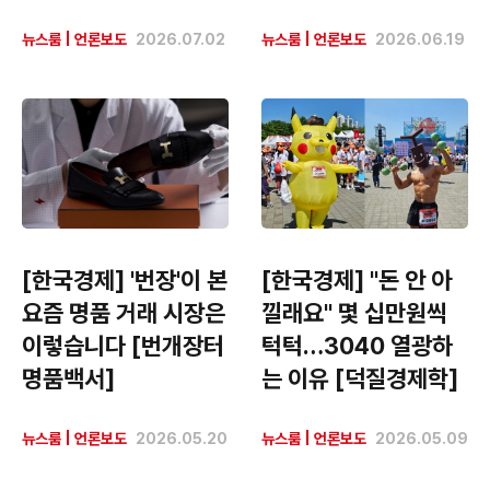
뉴스룸
|
언론보도
2026.07.02
뉴스룸
|
언론보도
2026.06.19
[한국경제] '번장'이 본
[한국경제] "돈 안 아
요즘 명품 거래 시장은
낄래요" 몇 십만원씩
이렇습니다 [번개장터
턱턱…3040 열광하
명품백서]
는 이유 [덕질경제학]
뉴스룸
|
언론보도
2026.05.20
뉴스룸
|
언론보도
2026.05.09