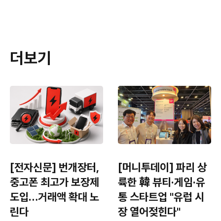
더보기
[전자신문] 번개장터,
[머니투데이] 파리 상
중고폰 최고가 보장제
륙한 韓 뷰티·게임·유
도입…거래액 확대 노
통 스타트업 "유럽 시
린다
장 열어젖힌다"