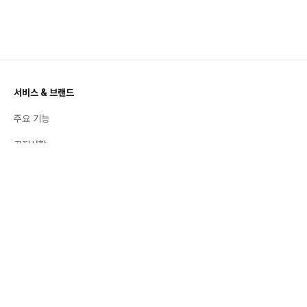
서비스 & 브랜드
주요 기능
공지사항
활용 백서
번개장터 스토리
트렌드 & 인사이트
좋팔좋합
취향 백과사전