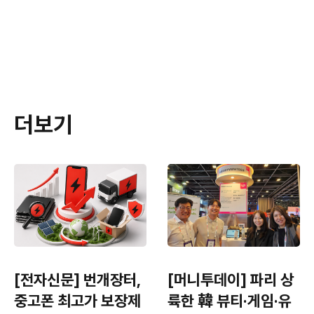
더보기
[전자신문] 번개장터,
[머니투데이] 파리 상
중고폰 최고가 보장제
륙한 韓 뷰티·게임·유