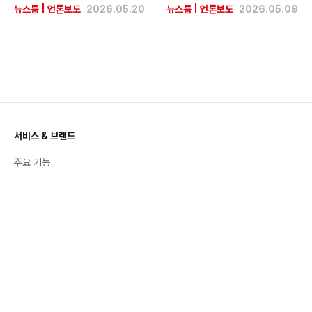
뉴스룸
|
언론보도
2026.05.20
뉴스룸
|
언론보도
2026.05.09
서비스 & 브랜드
주요 기능
공지사항
활용 백서
번개장터 스토리
트렌드 & 인사이트
좋팔좋합