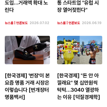
도입…거래액 확대 노
통 스타트업 "유럽 시
린다
장 열어젖힌다"
뉴스룸
|
언론보도
2026.07.02
뉴스룸
|
언론보도
2026.06.19
[한국경제] '번장'이 본
[한국경제] "돈 안 아
요즘 명품 거래 시장은
낄래요" 몇 십만원씩
이렇습니다 [번개장터
턱턱…3040 열광하
명품백서]
는 이유 [덕질경제학]