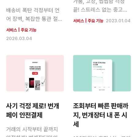
가품, 고장, 찝찝함 걱정
끝! 스트레스 없는 중고거
배송비 폭탄 걱정부터 언
래의 시작, 번개케어
어 장벽, 복잡한 통관 절차
서비스
|
주요 기능
2023.01.04
까지 일본 직구의 모든 불
서비스
|
주요 기능
편함을 한번에 해결!
2026.03.04
사기 걱정 제로! 번개
조회부터 빠른 판매까
페이 안전결제
지, 번개장터 내 폰 시
세
거래의 시작부터 끝까지