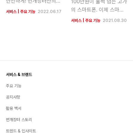
안전하게! 번개장터만의
100만원이 훌쩍 넘는 고가
안전결제 서비스 번개페이
의 스마트폰. 이제 스마트
서비스
|
주요 기능
2022.06.17
에 대해 자세히 알아보세
폰도 자산인 시대! 매일 확
서비스
|
주요 기능
2021.08.30
요.
인하는 주식이나 부동산처
럼 오늘 내 폰의 시세를 확
인하고 쉽고 빠르게 판매
해 보세요!
서비스 & 브랜드
주요 기능
공지사항
활용 백서
번개장터 스토리
트렌드 & 인사이트