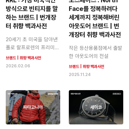
RRL : 가장 미국적인
노스페이스 : North
방식으로 빈티지를 말
Face를 정복하려다
하는 브랜드 | 번개장
세계까지 정복해버린
터 취향 백과사전
아웃도어 브랜드 | 번
개장터 취향 백과사전
20세기 초 미국을 담아낸
폴로 랄프로렌의 프리미엄
작은 등산용품점에서 출발
라인
한 아웃도어의 전설
브랜드
|
취향 백과사전
2026.02.06
브랜드
|
취향 백과사전
2025.11.24