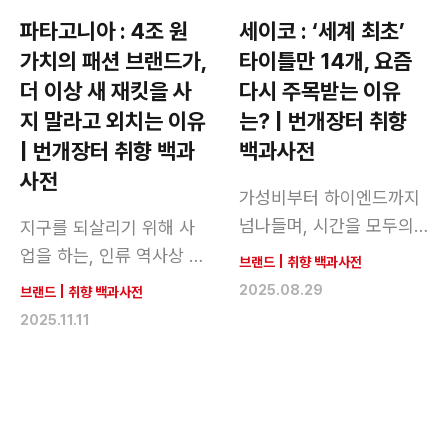
파타고니아 : 4조 원
세이코 : ‘세계 최초’
가치의 패션 브랜드가,
타이틀만 14개, 요즘
더 이상 새 재킷을 사
다시 주목받는 이유
지 말라고 외치는 이유
는? | 번개장터 취향
| 번개장터 취향 백과
백과사전
사전
가성비부터 하이엔드까지
넘나들며, 시간을 모두의
지구를 되살리기 위해 사
전유물로 만든 브랜드
업을 하는, 인류 역사상 유
브랜드
|
취향 백과사전
례없는 기업
2025.08.29
브랜드
|
취향 백과사전
2025.11.11