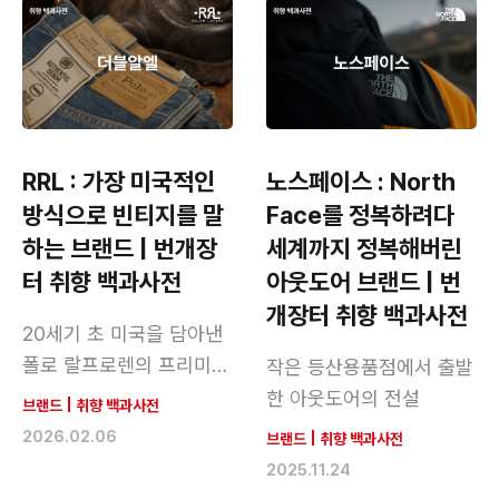
RRL : 가장 미국적인
노스페이스 : North
방식으로 빈티지를 말
Face를 정복하려다
하는 브랜드 | 번개장
세계까지 정복해버린
터 취향 백과사전
아웃도어 브랜드 | 번
개장터 취향 백과사전
20세기 초 미국을 담아낸
폴로 랄프로렌의 프리미엄
작은 등산용품점에서 출발
라인
한 아웃도어의 전설
브랜드
|
취향 백과사전
2026.02.06
브랜드
|
취향 백과사전
2025.11.24