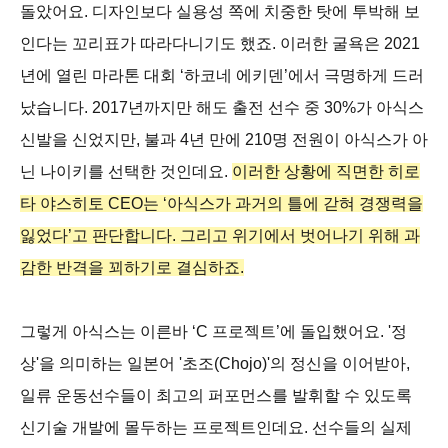
돌았어요. 디자인보다 실용성 쪽에 치중한 탓에 투박해 보
인다는 꼬리표가 따라다니기도 했죠. 이러한 굴욕은 2021
년에 열린 마라톤 대회 ‘하코네 에키덴’에서 극명하게 드러
났습니다. 2017년까지만 해도 출전 선수 중 30%가 아식스
신발을 신었지만, 불과 4년 만에 210명 전원이 아식스가 아
닌 나이키를 선택한 것인데요.
이러한 상황에 직면한 히로
타 야스히토 CEO는 ‘아식스가 과거의 틀에 갇혀 경쟁력을
잃었다’고 판단합니다. 그리고 위기에서 벗어나기 위해 과
감한 반격을 꾀하기로 결심하죠.
그렇게 아식스는 이른바 ‘C 프로젝트’에 돌입했어요. '정
상'을 의미하는 일본어 '초조(Chojo)'의 정신을 이어받아,
일류 운동선수들이 최고의 퍼포먼스를 발휘할 수 있도록
신기술 개발에 몰두하는 프로젝트인데요. 선수들의 실제