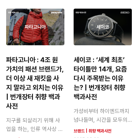
파타고니아 : 4조 원
세이코 : ‘세계 최초’
가치의 패션 브랜드가,
타이틀만 14개, 요즘
더 이상 새 재킷을 사
다시 주목받는 이유
지 말라고 외치는 이유
는? | 번개장터 취향
| 번개장터 취향 백과
백과사전
사전
가성비부터 하이엔드까지
넘나들며, 시간을 모두의
지구를 되살리기 위해 사
전유물로 만든 브랜드
업을 하는, 인류 역사상 유
브랜드
|
취향 백과사전
례없는 기업