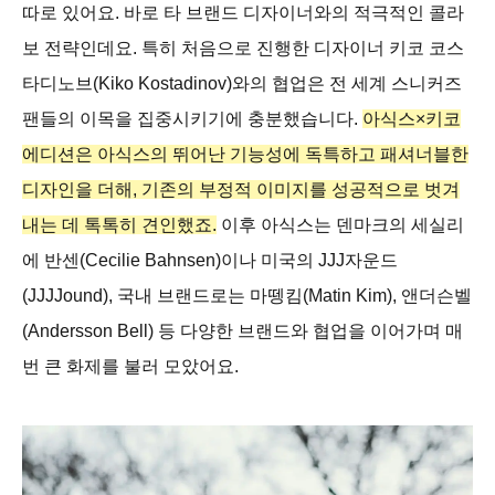
따로 있어요. 바로 타 브랜드 디자이너와의 적극적인 콜라
보 전략인데요. 특히 처음으로 진행한 디자이너 키코 코스
타디노브(Kiko Kostadinov)와의 협업은 전 세계 스니커즈
팬들의 이목을 집중시키기에 충분했습니다.
아식스×키코
에디션은 아식스의 뛰어난 기능성에 독특하고 패셔너블한
디자인을 더해, 기존의 부정적 이미지를 성공적으로 벗겨
내는 데 톡톡히 견인했죠.
이후 아식스는 덴마크의 세실리
에 반센(Cecilie Bahnsen)이나 미국의 JJJ자운드
(JJJJound), 국내 브랜드로는 마뗑킴(Matin Kim), 앤더슨벨
(Andersson Bell) 등 다양한 브랜드와 협업을 이어가며 매
번 큰 화제를 불러 모았어요.