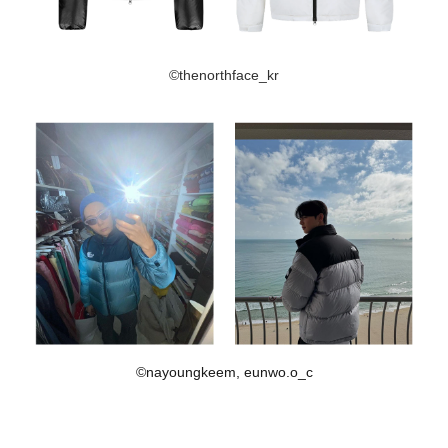
©thenorthface_kr
©nayoungkeem, eunwo.o_c