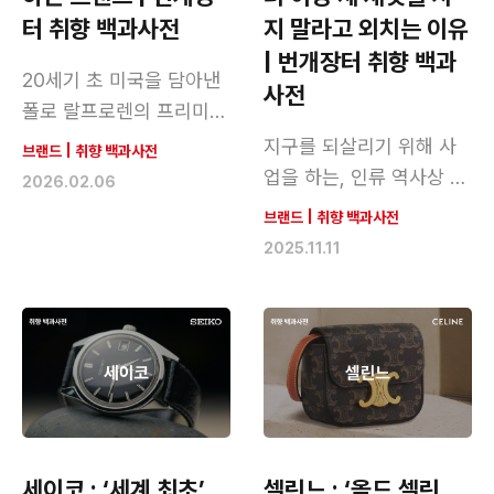
터 취향 백과사전
지 말라고 외치는 이유
| 번개장터 취향 백과
20세기 초 미국을 담아낸
사전
폴로 랄프로렌의 프리미엄
라인
지구를 되살리기 위해 사
브랜드
|
취향 백과사전
업을 하는, 인류 역사상 유
2026.02.06
례없는 기업
브랜드
|
취향 백과사전
2025.11.11
세이코 : ‘세계 최초’
셀린느 : ‘올드 셀린