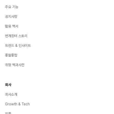
주요 기능
공지사항
활용 백서
번개장터 스토리
트렌드 & 인사이트
좋팔좋합
취향 백과사전
회사
회사소개
Growth & Tech
피플