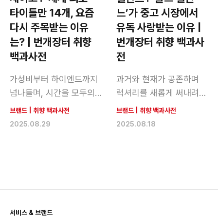
타이틀만 14개, 요즘
느’가 중고 시장에서
다시 주목받는 이유
유독 사랑받는 이유 |
는? | 번개장터 취향
번개장터 취향 백과사
백과사전
전
가성비부터 하이엔드까지
과거와 현재가 공존하며
넘나들며, 시간을 모두의
럭셔리를 새롭게 써내려가
전유물로 만든 브랜드
는 패션 하우스
브랜드
|
취향 백과사전
브랜드
|
취향 백과사전
2025.08.29
2025.08.18
서비스 & 브랜드