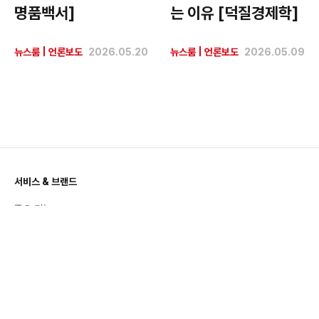
명품백서]
는 이유 [덕질경제학]
뉴스룸
|
언론보도
2026.05.20
뉴스룸
|
언론보도
2026.05.09
서비스 & 브랜드
주요 기능
공지사항
활용 백서
번개장터 스토리
트렌드 & 인사이트