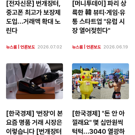
[전자신문] 번개장터,
[머니투데이] 파리 상
중고폰 최고가 보장제
륙한 韓 뷰티·게임·유
도입…거래액 확대 노
통 스타트업 "유럽 시
린다
장 열어젖힌다"
뉴스룸
|
언론보도
2026.07.02
뉴스룸
|
언론보도
2026.06.19
[한국경제] '번장'이 본
[한국경제] "돈 안 아
요즘 명품 거래 시장은
낄래요" 몇 십만원씩
이렇습니다 [번개장터
턱턱…3040 열광하