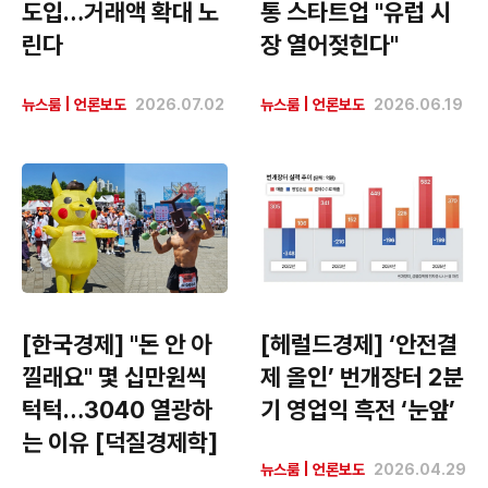
도입…거래액 확대 노
통 스타트업 "유럽 시
린다
장 열어젖힌다"
뉴스룸
|
언론보도
2026.07.02
뉴스룸
|
언론보도
2026.06.19
[한국경제] "돈 안 아
[헤럴드경제] ‘안전결
낄래요" 몇 십만원씩
제 올인’ 번개장터 2분
턱턱…3040 열광하
기 영업익 흑전 ‘눈앞’
는 이유 [덕질경제학]
뉴스룸
|
언론보도
2026.04.29