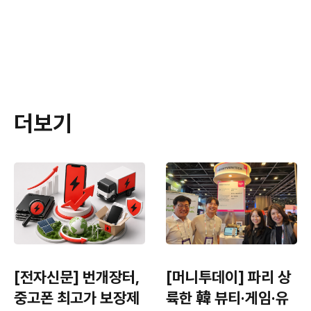
더보기
[전자신문] 번개장터,
[머니투데이] 파리 상
중고폰 최고가 보장제
륙한 韓 뷰티·게임·유