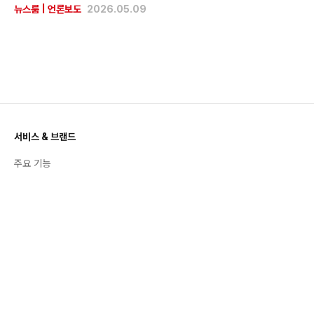
뉴스룸
|
언론보도
2026.05.09
서비스 & 브랜드
주요 기능
공지사항
활용 백서
번개장터 스토리
트렌드 & 인사이트
좋팔좋합