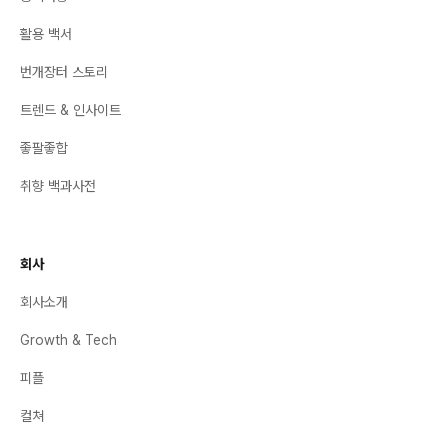
활용 백서
번개장터 스토리
트렌드 & 인사이트
좋팔좋합
취향 백과사전
회사
회사소개
Growth & Tech
피플
컬쳐