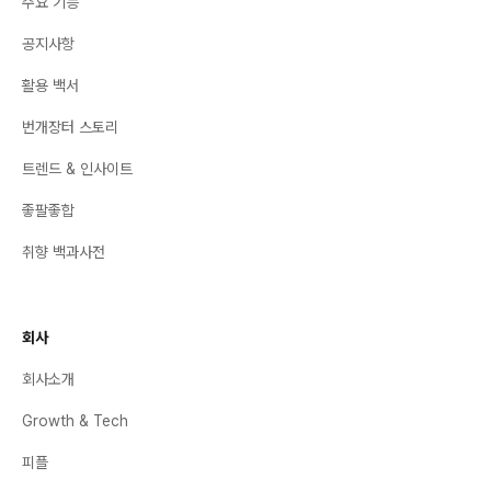
주요 기능
공지사항
활용 백서
번개장터 스토리
트렌드 & 인사이트
좋팔좋합
취향 백과사전
회사
회사소개
Growth & Tech
피플