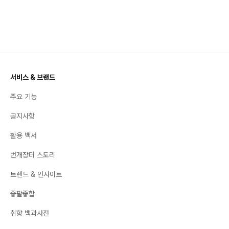
서비스 & 브랜드
주요 기능
공지사항
활용 백서
번개장터 스토리
트렌드 & 인사이트
좋팔좋합
취향 백과사전