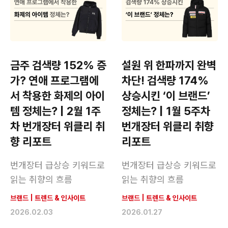
금주 검색량 152% 증
설원 위 한파까지 완벽
가? 연애 프로그램에
차단! 검색량 174%
서 착용한 화제의 아이
상승시킨 ‘이 브랜드’
템 정체는? | 2월 1주
정체는? | 1월 5주차
차 번개장터 위클리 취
번개장터 위클리 취향
향 리포트
리포트
번개장터 급상승 키워드로
번개장터 급상승 키워드로
읽는 취향의 흐름
읽는 취향의 흐름
브랜드
|
트렌드 & 인사이트
브랜드
|
트렌드 & 인사이트
2026.02.03
2026.01.27