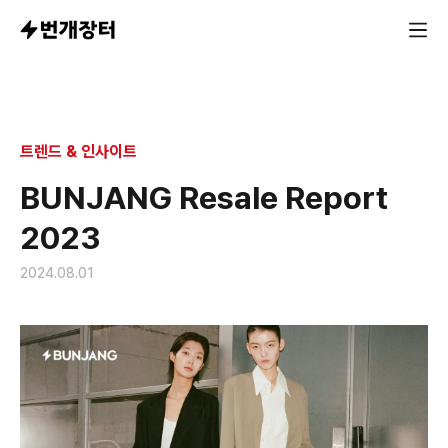
A deep dive into the styles, demands, and trends of
트렌드 & 인사이트
BUNJANG Resale Report
2023
2024.08.01