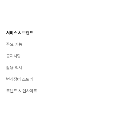
서비스 & 브랜드
주요 기능
공지사항
활용 백서
번개장터 스토리
트렌드 & 인사이트
좋팔좋합
취향 백과사전