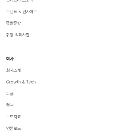
번개장터 스토리
트렌드 & 인사이트
좋팔좋합
취향 백과사전
회사
회사소개
Growth & Tech
피플
컬쳐
보도자료
언론보도