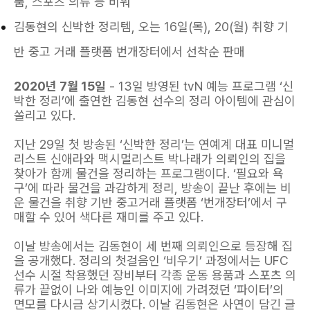
품, 스포츠 의류 등 비워
김동현의 신박한 정리템, 오는 16일(목), 20(월) 취향 기
반 중고 거래 플랫폼 번개장터에서 선착순 판매
2020년 7월 15일
- 13일 방영된 tvN 예능 프로그램 ‘신
박한 정리’에 출연한 김동현 선수의 정리 아이템에 관심이
쏠리고 있다.
지난 29일 첫 방송된 ‘신박한 정리’는 연예계 대표 미니멀
리스트 신애라와 맥시멀리스트 박나래가 의뢰인의 집을
찾아가 함께 물건을 정리하는 프로그램이다. ‘필요와 욕
구’에 따라 물건을 과감하게 정리, 방송이 끝난 후에는 비
운 물건을 취향 기반 중고거래 플랫폼 ‘번개장터’에서 구
매할 수 있어 색다른 재미를 주고 있다.
이날 방송에서는 김동현이 세 번째 의뢰인으로 등장해 집
을 공개했다. 정리의 첫걸음인 ‘비우기’ 과정에서는 UFC
선수 시절 착용했던 장비부터 각종 운동 용품과 스포츠 의
류가 끝없이 나와 예능인 이미지에 가려졌던 ‘파이터’의
면모를 다시금 상기시켰다. 이날 김동현은 사연이 담긴 글