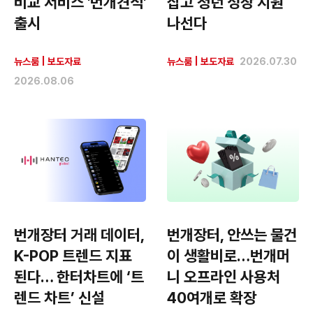
비교 서비스 '번개견적'
잡고 청년 성장 지원
출시
나선다
뉴스룸
|
보도자료
뉴스룸
|
보도자료
2026.07.30
2026.08.06
번개장터 거래 데이터,
번개장터, 안쓰는 물건
K-POP 트렌드 지표
이 생활비로…번개머
된다… 한터차트에 ‘트
니 오프라인 사용처
렌드 차트’ 신설
40여개로 확장