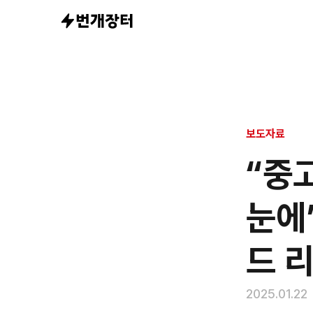
“중고거래 트
보도자료
“중
눈에”
드 
2025.01.22