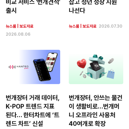
비교 서비스 '번개견적'
잡고 청년 성장 지원
출시
나선다
뉴스룸
|
보도자료
뉴스룸
|
보도자료
2026.07.30
2026.08.06
번개장터 거래 데이터,
번개장터, 안쓰는 물건
K-POP 트렌드 지표
이 생활비로…번개머
된다… 한터차트에 ‘트
니 오프라인 사용처
렌드 차트’ 신설
40여개로 확장